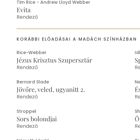
Tim Rice - Andrew Lloyd Webber
Evita
Rendező
KORÁBBI ELŐADÁSAI A MADÁCH SZÍNHÁZBAN
Rice-Webber
Id
Jézus Krisztus Szupersztár
S
Rendező
R
Bernard Slade
Ne
Jövőre, veled, ugyanitt 2.
É
Rendező
R
Stroppel
Sh
Sors bolondjai
Ö
Rendező
R