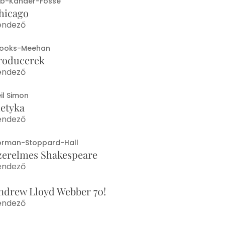
b-Kander-Fosse
hicago
endező
rooks-Meehan
roducerek
endező
il Simon
letyka
endező
rman-Stoppard-Hall
zerelmes Shakespeare
endező
ndrew Lloyd Webber 70!
endező