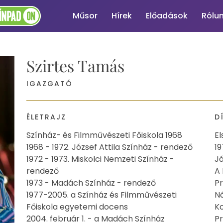
Műsor
Hírek
Előadások
Rólu
Szirtes Tamás
IGAZGATÓ
ÉLETRAJZ
D
Színház- és Filmművészeti Főiskola 1968
El
1968 - 1972. József Attila Színház - rendező
19
1972 - 1973. Miskolci Nemzeti Színház -
Já
rendező
A 
1973 - Madách Színház - rendező
Pr
1977-2005. a Színház és Filmművészeti
Ná
Főiskola egyetemi docens
Ko
2004. február 1. - a Madách Színház
Pr