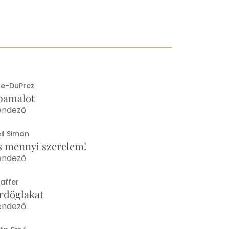
le-DuPrez
pamalot
endező
il Simon
s mennyi szerelem!
endező
affer
rdöglakat
endező