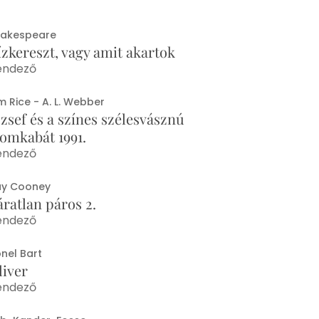
hakespeare
ízkereszt, vagy amit akartok
endező
m Rice - A. L. Webber
ózsef és a színes szélesvásznú
lomkabát 1991.
endező
ay Cooney
áratlan páros 2.
endező
onel Bart
liver
endező