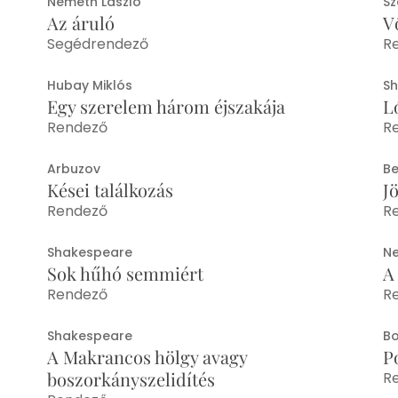
Németh László
Sz
Az áruló
V
Segédrendező
R
Hubay Miklós
S
Egy szerelem három éjszakája
L
Rendező
R
Arbuzov
Be
Kései találkozás
Jö
Rendező
R
Shakespeare
Ne
Sok hűhó semmiért
A
Rendező
R
Shakespeare
Bo
A Makrancos hölgy avagy
P
boszorkányszelidítés
R