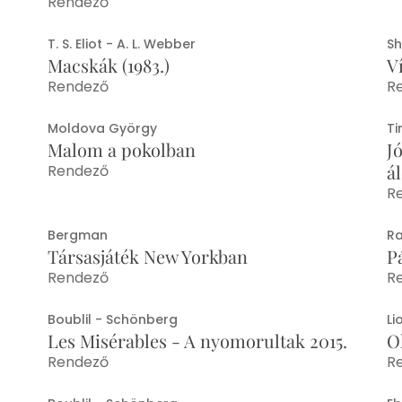
Rendező
T. S. Eliot - A. L. Webber
S
Macskák (1983.)
V
Rendező
R
Moldova György
Ti
Malom a pokolban
J
á
Rendező
R
Bergman
R
Társasjáték New Yorkban
P
Rendező
R
Boublil - Schönberg
Li
Les Misérables - A nyomorultak 2015.
O
Rendező
R