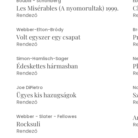
Boublil - Schönberg
Eb
Les Misérables (A nyomorultak) 1999.
C
Rendező
R
Webber-Elton-Bródy
B
Volt egyszer egy csapat
P
Rendező
R
Simon-Hamlisch-Sager
Ne
Édeskettes hármasban
P
Rendező
R
Joe DiPietro
No
Ügyes kis hazugságok
S
Rendező
R
A
Webber - Slater - Fellowes
Rocksuli
R
Rendező