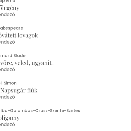
ép Ernő
őlegény
endező
hakespeare
óvátett lovagok
endező
rnard Slade
vőre, veled, ugyanitt
endező
il Simon
 Napsugár fiúk
endező
lba-Galambos-Orosz-Szente-Szirtes
oligamy
endező