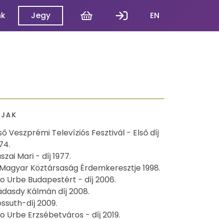
Kosár
Belépés
nk
Jegy
EN
ÍJAK
ső Veszprémi Televíziós Fesztivál - Első díj
74.
szai Mari - díj 1977.
Magyar Köztársaság Érdemkeresztje 1998.
o Urbe Budapestért - díj 2006.
dasdy Kálmán díj 2008.
ssuth-díj 2009.
o Urbe Erzsébetváros - díj 2019.