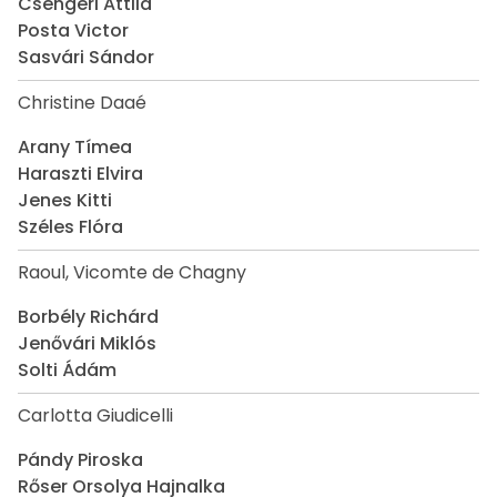
Csengeri Attila
Posta Victor
Sasvári Sándor
Christine Daaé
Arany Tímea
Haraszti Elvira
Jenes Kitti
Széles Flóra
Raoul, Vicomte de Chagny
Borbély Richárd
Jenővári Miklós
Solti Ádám
Carlotta Giudicelli
Pándy Piroska
Rőser Orsolya Hajnalka