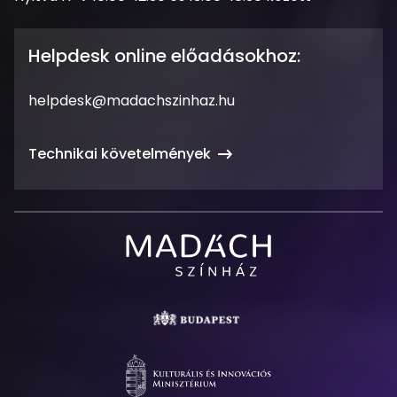
tartás
Helpdesk online előadásokhoz:
Email
helpdesk@madachszinhaz.hu
cím
Technikai követelmények
Madách
Színház