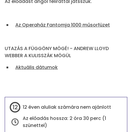
Az előadást angol felirattal játsszuk.
Az Operaház Fantomja 1000 műsorfüzet
UTAZÁS A FÜGGÖNY MÖGÉ! - ANDREW LLOYD
WEBBER A KULISSZÁK MÖGÜL
Aktuális dátumok
Információk
12
12 éven aluliak számára nem ajánlott
Az előadás hossza: 2 óra 30 perc (1
szünettel)