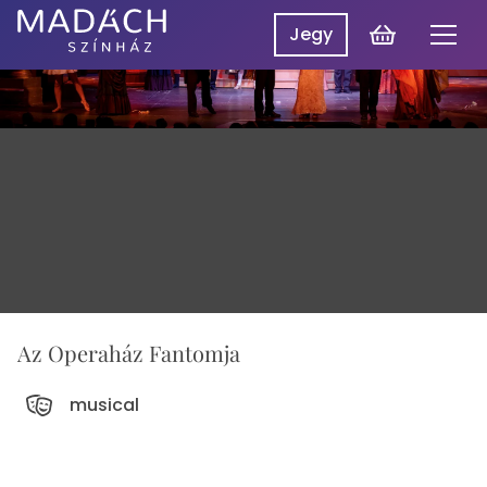
Kosár
Jegy
Men
Madách
Madách SzínpadON
Színház
Műsor
Hírek
Előadások
Rólunk
Belépés
EN
Az Operaház Fantomja
musical
Színlap