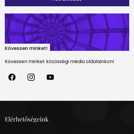
Kövessen minket!
Kövessen minket közösségi média oldalainkon!
Madách
Madách
Madách
Színház
Színház
Színház
a
az
a
Facebookon
Instagramon
Youtube-
on
Elérhetőségeink