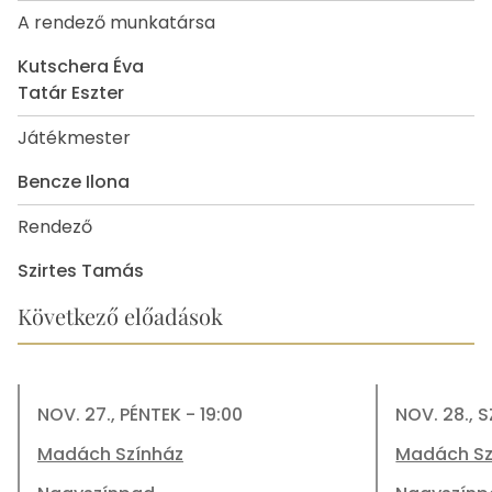
A rendező munkatársa
Kutschera Éva
Tatár Eszter
Játékmester
Bencze Ilona
Rendező
Szirtes Tamás
Következő előadások
NOV. 27., PÉNTEK - 19:00
NOV. 28., 
Madách Színház
Madách Sz