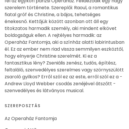
fel az egykori párizsi Operaház. Felidéződik egy nagy
szerelem története. Szereplői: Raoul, a romantikus
fiatal gróf és Christine, a bájos, tehetséges
énekesnő. Kettőjük között azonban ott áll egy
titokzatos harmadik személy, aki mindent elkövet
boldogságuk ellen. A rejtélyes harmadik: az
Operaház Fantomja, aki a színház alatti labirintusban
él. Ez az ember nem riad vissza semmilyen eszköztől,
hogy elnyerje Christine szerelmét. Ki ez a
fantasztikus lény? Zseniális zenész, tudós, építész,
feltaláló, szenvedélyes szerelmes vagy szörnyszülött
zsaroló gyilkos? Erről szól ez az este, erről szól ez a -
Andrew Lloyd Webber csodás zenéjével átszőtt -
szenvedélyes és látványos musical.
SZEREPOSZTÁS
Az Operaház Fantomja