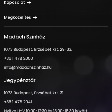
Kapcsolat
Megközelítés
Madách Színház
1073
1073 Budapest, Erzsébet krt. 29-33.
Budapest,
Telefonszám
+36 1 478 2000
Erzsébet
krt.
Email
info@madachszinhaz.hu
29-
cím
33.
Jegypénztár
Cím
1073 Budapest, Erzsébet krt. 31.
Telefonszám
+36 1 478 2041
Nyitva
Nyitva H-V 10:00-12:30 és 13:00-18:30 között