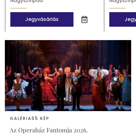
Nagyszínpad
Nagyszínp
Hozzáadás
Jegyvásárlás
Jegy
naptárhoz
Média
GALÉRIA
55 KÉP
Az Operaház Fantomja 2026.