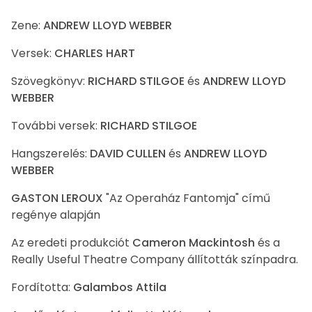
Zene:
ANDREW LLOYD WEBBER
Versek:
CHARLES HART
Szövegkönyv:
RICHARD STILGOE
és
ANDREW LLOYD
WEBBER
További versek:
RICHARD STILGOE
Hangszerelés:
DAVID CULLEN
és
ANDREW LLOYD
WEBBER
GASTON LEROUX
"Az Operaház Fantomja" című
regénye alapján
Az eredeti produkciót
Cameron Mackintosh
és a
Really Useful Theatre Company állították színpadra.
Fordította:
Galambos Attila