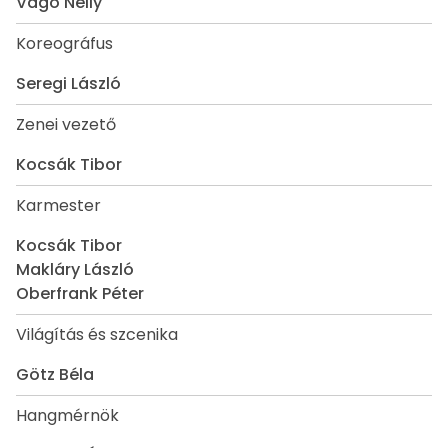
Vágó Nelly
Koreográfus
Seregi László
Zenei vezető
Kocsák Tibor
Karmester
Kocsák Tibor
Makláry László
Oberfrank Péter
Világítás és szcenika
Götz Béla
Hangmérnök