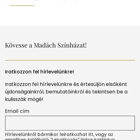
Kövesse a Madách Színházat!
Iratkozzon fel hírlevelünkre!
Iratkozzon fel hírlevelünkre és értesüljön elsőként
újdonságainkról, bemutatóinkról és tekintsen be a
kulisszák mögé!
Email cím
Hírlevelünkről bármikor leiratkozhat itt, vagy az
emailben található "Leiratkozás" linkre kattintva.