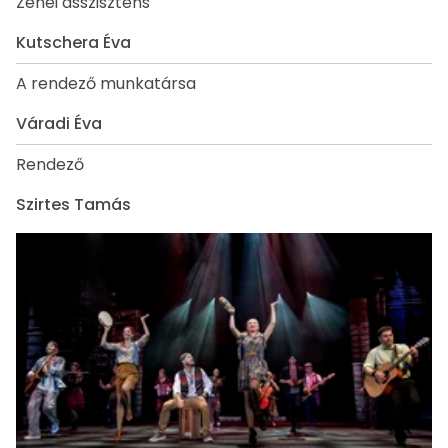
Zenei asszisztens
Kutschera Éva
A rendező munkatársa
Váradi Éva
Rendező
Szirtes Tamás
Média