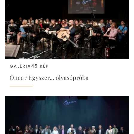
GALÉRIA
45 KÉP
Once / Egyszer... olvasópróba