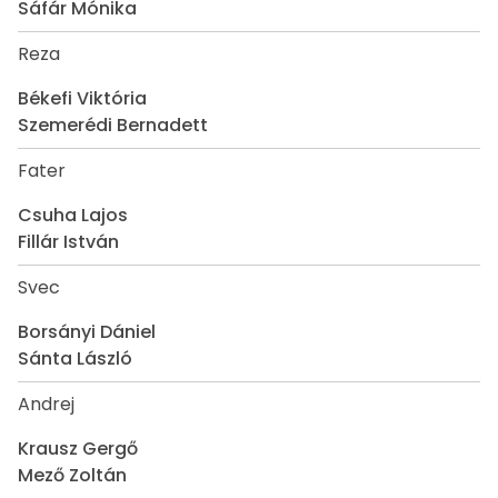
Sáfár Mónika
Reza
Békefi Viktória
Szemerédi Bernadett
Fater
Csuha Lajos
Fillár István
Svec
Borsányi Dániel
Sánta László
Andrej
Krausz Gergő
Mező Zoltán