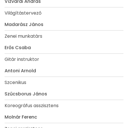
Vízvárdi András
Világítástervező
Madarász János
Zenei munkatárs
Erős Csaba
Gitár instruktor
Antoni Arnold
Szcenikus
Szűcsborus János
Koreográfus asszisztens
Molnár Ferenc