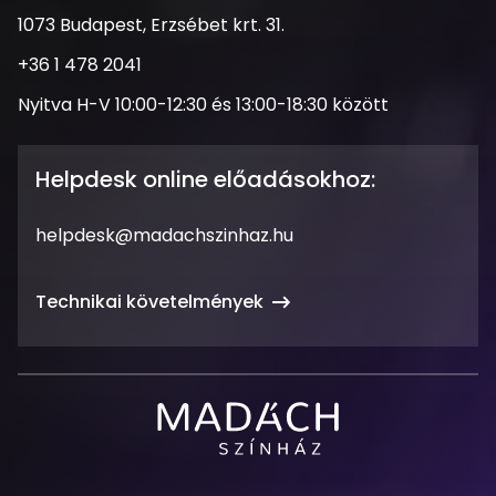
Cím
1073 Budapest, Erzsébet krt. 31.
Telefonszám
+36 1 478 2041
Nyitva
Nyitva H-V 10:00-12:30 és 13:00-18:30 között
tartás
Helpdesk online előadásokhoz:
Email
helpdesk@madachszinhaz.hu
cím
Technikai követelmények
Madách
Színház