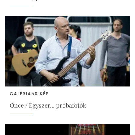
GALÉRIA
50 KÉP
Once / Egyszer... próbafotók