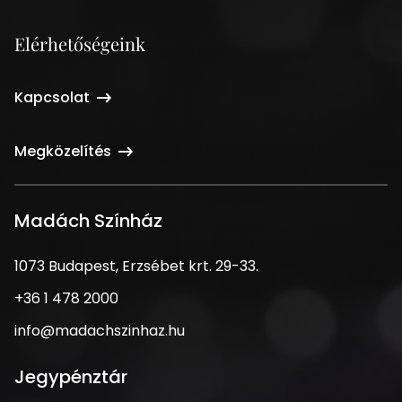
Elérhetőségeink
Kapcsolat
Megközelítés
Madách Színház
1073
1073 Budapest, Erzsébet krt. 29-33.
Budapest,
Telefonszám
+36 1 478 2000
Erzsébet
krt.
Email
info@madachszinhaz.hu
29-
cím
33.
Jegypénztár