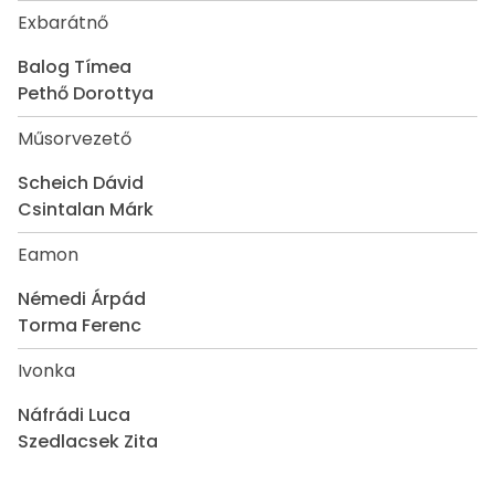
Exbarátnő
Balog Tímea
Pethő Dorottya
Műsorvezető
Scheich Dávid
Csintalan Márk
Eamon
Némedi Árpád
Torma Ferenc
Ivonka
Náfrádi Luca
Szedlacsek Zita