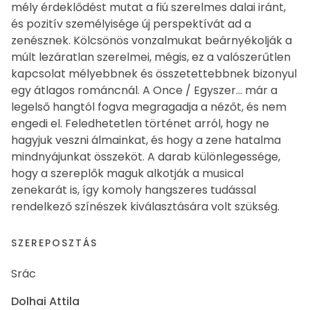
mély érdeklődést mutat a fiú szerelmes dalai iránt,
és pozitív személyisége új perspektívát ad a
zenésznek. Kölcsönös vonzalmukat beárnyékolják a
múlt lezáratlan szerelmei, mégis, ez a valószerűtlen
kapcsolat mélyebbnek és összetettebbnek bizonyul
egy átlagos románcnál. A Once / Egyszer... már a
legelső hangtól fogva megragadja a nézőt, és nem
engedi el. Feledhetetlen történet arról, hogy ne
hagyjuk veszni álmainkat, és hogy a zene hatalma
mindnyájunkat összeköt. A darab különlegessége,
hogy a szereplők maguk alkotják a musical
zenekarát is, így komoly hangszeres tudással
rendelkező színészek kiválasztására volt szükség.
SZEREPOSZTÁS
Srác
Dolhai Attila