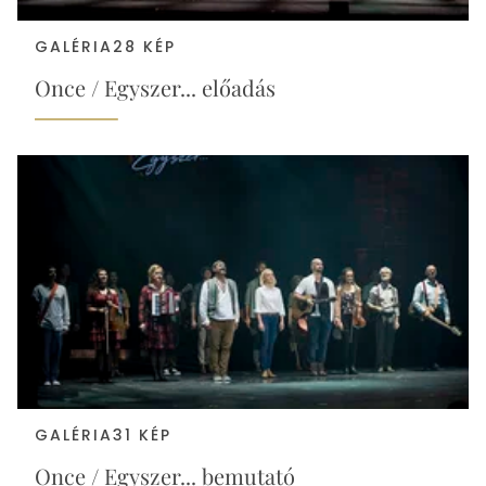
GALÉRIA
28 KÉP
Once / Egyszer... előadás
GALÉRIA
31 KÉP
Once / Egyszer... bemutató