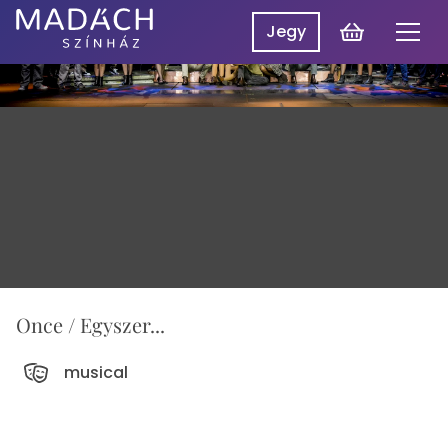
Kosár
Jegy
Men
Madách
Madách SzínpadON
Színház
Műsor
Hírek
Előadások
Rólunk
Belépés
EN
Once / Egyszer...
musical
Színlap