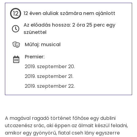
Információk
12
12 éven aluliak számára nem ajánlott
Az előadás hossza: 2 óra 25 perc egy
szünettel
Műfaj: musical
Premier:
2019. szeptember 20.
2019. szeptember 21.
2019. szeptember 22.
A magával ragadó történet főhőse egy dublini
utcazenész srác, aki éppen az álmait készül feladni,
amikor egy gyönyörű, fiatal cseh lány egyszerre