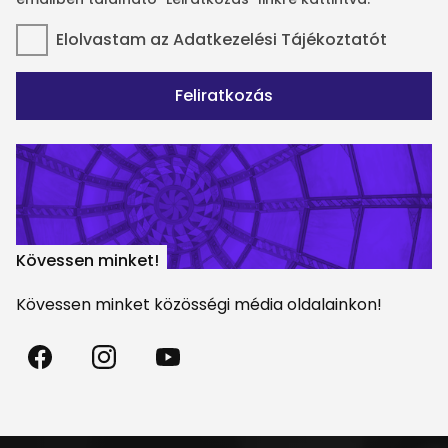
Elolvastam az
Adatkezelési Tájékoztatót
Feliratkozás
Kövessen minket!
Kövessen minket közösségi média oldalainkon!
Madách
Madách
Madách
Színház
Színház
Színház
a
az
a
Facebookon
Instagramon
Youtube-
on