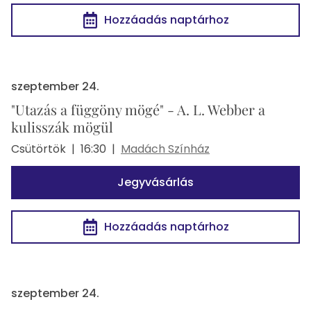
Hozzáadás naptárhoz
szeptember 24.
"Utazás a függöny mögé" - A. L. Webber a
kulisszák mögül
Csütörtök
|
16:30
|
Madách Színház
Jegyvásárlás
Hozzáadás naptárhoz
szeptember 24.