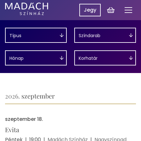
Műsor
Kosár
Jegy
Men
Madách
Madách SzínpadON
Színház
Típus
Színdarab
Műsor
Hírek
Hónap
Korhatár
Előadások
Rólunk
Belépés
EN
2026.
szeptember
szeptember 18.
Evita
Péntek
|
19:00
|
Madách Színház
|
Nagyszínpad