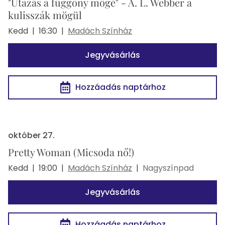
"Utazás a függöny mögé" - A. L. Webber a
kulisszák mögül
Kedd
|
16:30
|
Madách Színház
Jegyvásárlás
Hozzáadás naptárhoz
október 27.
Pretty Woman (Micsoda nő!)
Kedd
|
19:00
|
Madách Színház
|
Nagyszínpad
Jegyvásárlás
Hozzáadás naptárhoz