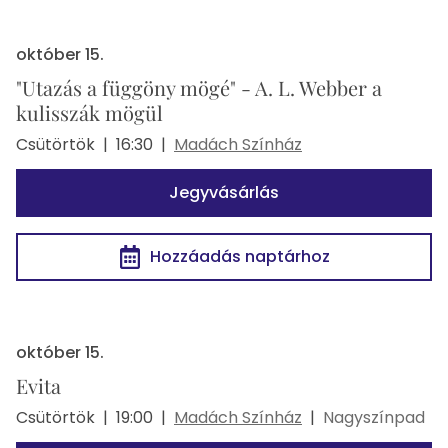
október 15.
"Utazás a függöny mögé" - A. L. Webber a
kulisszák mögül
Csütörtök
|
16:30
|
Madách Színház
Jegyvásárlás
Hozzáadás naptárhoz
október 15.
Evita
Csütörtök
|
19:00
|
Madách Színház
|
Nagyszínpad