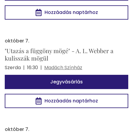
Hozzáadás naptárhoz
október 7.
"Utazás a függöny mögé" - A. L. Webber a
kulisszák mögül
Szerda
|
16:30
|
Madách Színház
Jegyvásárlás
Hozzáadás naptárhoz
október 7.