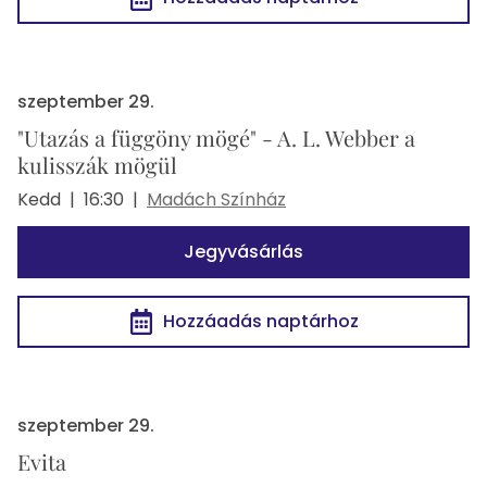
szeptember 29.
"Utazás a függöny mögé" - A. L. Webber a
kulisszák mögül
Kedd
|
16:30
|
Madách Színház
Jegyvásárlás
Hozzáadás naptárhoz
szeptember 29.
Evita