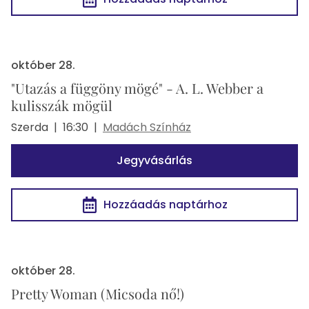
október 28.
"Utazás a függöny mögé" - A. L. Webber a
kulisszák mögül
Szerda
|
16:30
|
Madách Színház
Jegyvásárlás
Hozzáadás naptárhoz
október 28.
Pretty Woman (Micsoda nő!)