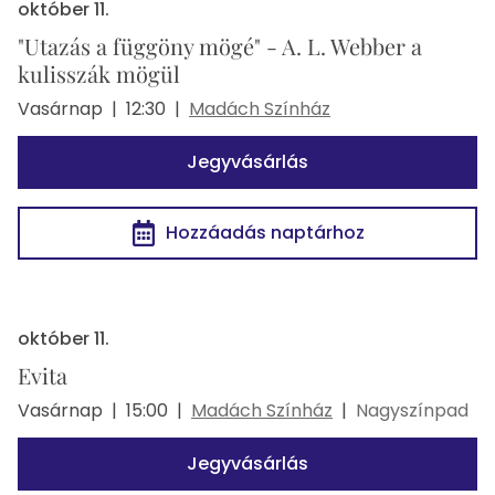
október 11.
"Utazás a függöny mögé" - A. L. Webber a
kulisszák mögül
Vasárnap
|
12:30
|
Madách Színház
Jegyvásárlás
Hozzáadás naptárhoz
október 11.
Evita
Vasárnap
|
15:00
|
Madách Színház
|
Nagyszínpad
Jegyvásárlás