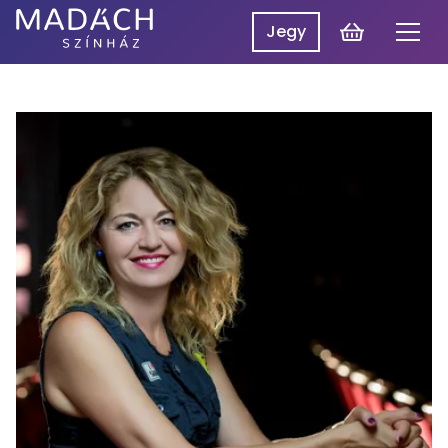
Kosár
Jegy
Men
Madách
Madách SzínpadON
Színház
Műsor
Hírek
Előadások
Rólunk
Belépés
EN