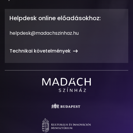
tartás
Helpdesk online előadásokhoz:
Email
helpdesk@madachszinhaz.hu
cím
Technikai követelmények
Madách
Színház