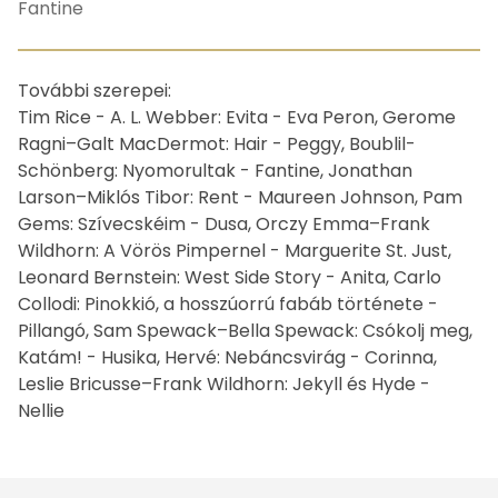
Fantine
Egyéb
További szerepei:
Tim Rice - A. L. Webber: Evita - Eva Peron, Gerome
Ragni–Galt MacDermot: Hair - Peggy, Boublil-
Schönberg: Nyomorultak - Fantine, Jonathan
Larson–Miklós Tibor: Rent - Maureen Johnson, Pam
Gems: Szívecskéim - Dusa, Orczy Emma–Frank
Wildhorn: A Vörös Pimpernel - Marguerite St. Just,
Leonard Bernstein: West Side Story - Anita, Carlo
Collodi: Pinokkió, a hosszúorrú fabáb története -
Pillangó, Sam Spewack–Bella Spewack: Csókolj meg,
Katám! - Husika, Hervé: Nebáncsvirág - Corinna,
Leslie Bricusse–Frank Wildhorn: Jekyll és Hyde -
Nellie