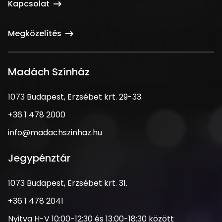
Kapcsolat
Megközelítés
Madách Színház
1073
1073 Budapest, Erzsébet krt. 29-33.
Budapest,
Telefonszám
+36 1 478 2000
Erzsébet
krt.
Email
info@madachszinhaz.hu
29-
cím
33.
Jegypénztár
Cím
1073 Budapest, Erzsébet krt. 31.
Telefonszám
+36 1 478 2041
Nyitva
Nyitva H-V 10:00-12:30 és 13:00-18:30 között