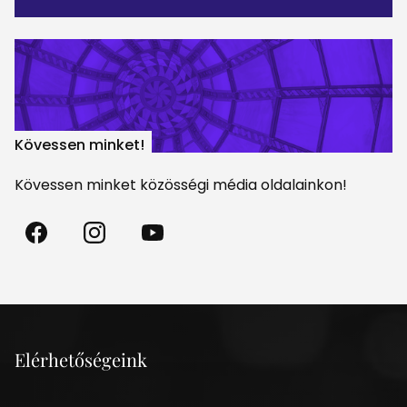
Kövessen minket!
Kövessen minket közösségi média oldalainkon!
Madách
Madách
Madách
Színház
Színház
Színház
a
az
a
Facebookon
Instagramon
Youtube-
on
Elérhetőségeink