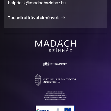
Email
helpdesk@madachszinhaz.hu
cím
Technikai követelmények
Madách
Színház