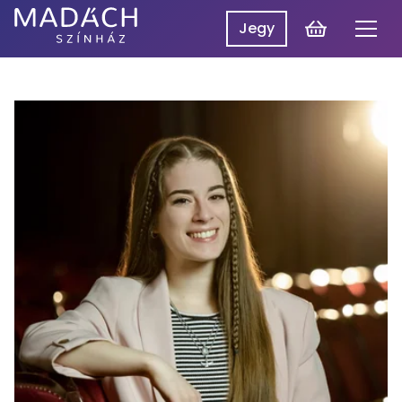
Kosár
Jegy
Men
Madách
Madách SzínpadON
Színház
Műsor
Hírek
Előadások
Rólunk
Belépés
EN