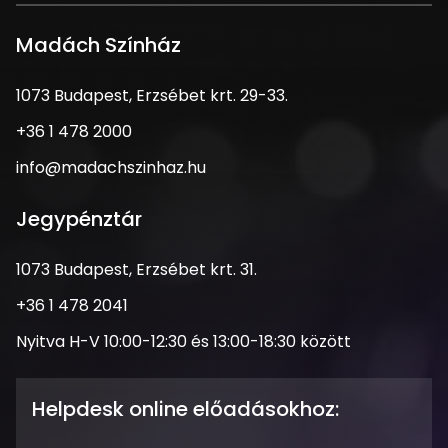
Madách Színház
1073
1073 Budapest, Erzsébet krt. 29-33.
Budapest,
Telefonszám
+36 1 478 2000
Erzsébet
krt.
Email
info@madachszinhaz.hu
29-
cím
33.
Jegypénztár
Cím
1073 Budapest, Erzsébet krt. 31.
Telefonszám
+36 1 478 2041
Nyitva
Nyitva H-V 10:00-12:30 és 13:00-18:30 között
tartás
Helpdesk online előadásokhoz: