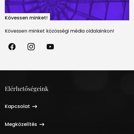
Kövessen minket!
Kövessen minket közösségi média oldalainkon!
Madách
Madách
Madách
Színház
Színház
Színház
a
az
a
Facebookon
Instagramon
Youtube-
on
Elérhetőségeink
Kapcsolat
Megközelítés