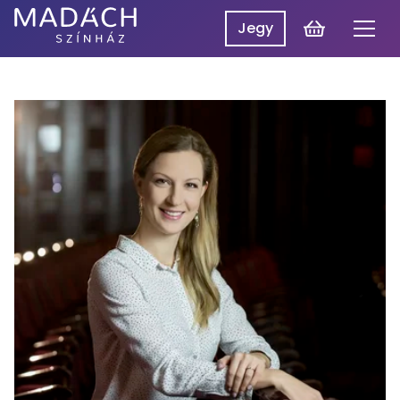
Kosár
Jegy
Men
Madách
Madách SzínpadON
Színház
Műsor
Hírek
Előadások
Rólunk
Belépés
EN