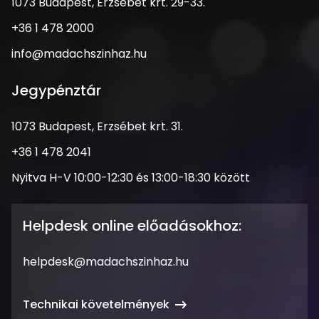
1073
1073 Budapest, Erzsébet krt. 29-33.
Budapest,
Telefonszám
+36 1 478 2000
Erzsébet
krt.
Email
info@madachszinhaz.hu
29-
cím
33.
Jegypénztár
Cím
1073 Budapest, Erzsébet krt. 31.
Telefonszám
+36 1 478 2041
Nyitva
Nyitva H-V 10:00-12:30 és 13:00-18:30 között
tartás
Helpdesk online előadásokhoz:
Email
helpdesk@madachszinhaz.hu
cím
Technikai követelmények