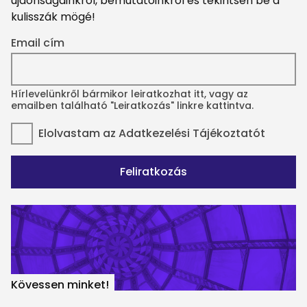
újdonságainkról, bemutatóinkról és tekintsen be a
kulisszák mögé!
Email cím
Hírlevelünkről bármikor leiratkozhat itt, vagy az
emailben található "Leiratkozás" linkre kattintva.
Elolvastam az
Adatkezelési Tájékoztatót
Feliratkozás
Kövessen minket!