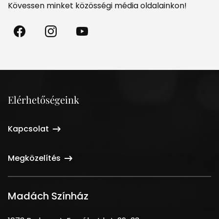
Kövessen minket közösségi média oldalainkon!
Madách
Madách
Madách
Színház
Színház
Színház
a
az
a
Facebookon
Instagramon
Youtube-
on
Elérhetőségeink
Kapcsolat
Megközelítés
Madách Színház