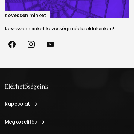
Kövessen minket!
Kövessen minket közösségi média oldalainkon!
Madách
Madách
Madách
Színház
Színház
Színház
a
az
a
Facebookon
Instagramon
Youtube-
on
Elérhetőségeink
Kapcsolat
Megközelítés