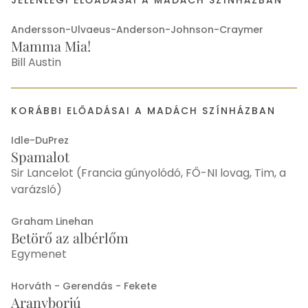
JELENLEGI ELŐADÁSAI A MADÁCH SZÍNHÁZBAN
Andersson-Ulvaeus-Anderson-Johnson-Craymer
Mamma Mia!
Bill Austin
KORÁBBI ELŐADÁSAI A MADÁCH SZÍNHÁZBAN
Idle-DuPrez
Spamalot
Sir Lancelot (Francia gúnyolódó, FŐ-NI lovag, Tim, a
varázsló)
Graham Linehan
Betörő az albérlőm
Egymenet
Horváth - Gerendás - Fekete
Aranyborjú