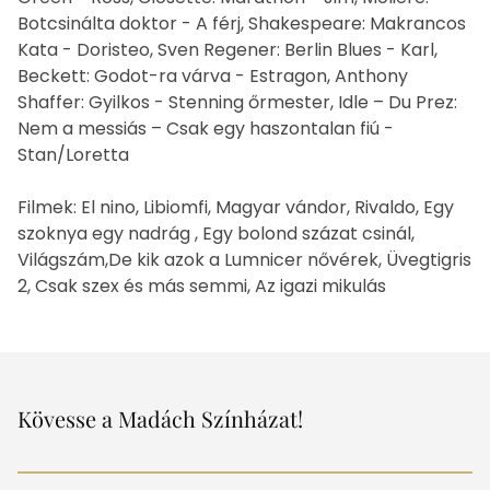
Botcsinálta doktor - A férj, Shakespeare: Makrancos
Kata - Doristeo, Sven Regener: Berlin Blues - Karl,
Beckett: Godot-ra várva - Estragon, Anthony
Shaffer: Gyilkos - Stenning őrmester, Idle – Du Prez:
Nem a messiás – Csak egy haszontalan fiú -
Stan/Loretta
Filmek: El nino, Libiomfi, Magyar vándor, Rivaldo, Egy
szoknya egy nadrág , Egy bolond százat csinál,
Világszám,De kik azok a Lumnicer nővérek, Üvegtigris
2, Csak szex és más semmi, Az igazi mikulás
Kövesse a Madách Színházat!