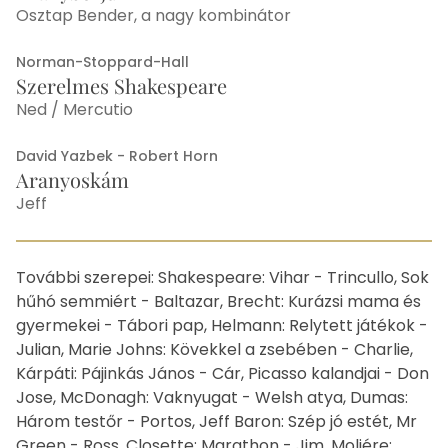
Osztap Bender, a nagy kombinátor
Norman-Stoppard-Hall
Szerelmes Shakespeare
Ned / Mercutio
David Yazbek - Robert Horn
Aranyoskám
Jeff
Egyéb
További szerepei: Shakespeare: Vihar - Trincullo, Sok
hűhó semmiért - Baltazar, Brecht: Kurázsi mama és
gyermekei - Tábori pap, Helmann: Relytett játékok -
Julian, Marie Johns: Kövekkel a zsebében - Charlie,
Kárpáti: Pájinkás János - Cár, Picasso kalandjai - Don
Jose, McDonagh: Vaknyugat - Welsh atya, Dumas:
Három testőr - Portos, Jeff Baron: Szép jó estét, Mr
Green - Ross, Closette: Marathon - Jim, Moliére: