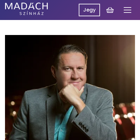
Kosár
Jegy
Men
Madách
Madách SzínpadON
Színház
Műsor
Hírek
Előadások
Rólunk
Belépés
EN