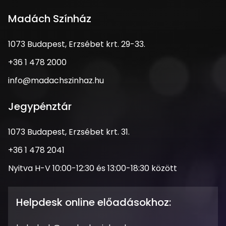
Madách Színház
1073
1073 Budapest, Erzsébet krt. 29-33.
Budapest,
Telefonszám
+36 1 478 2000
Erzsébet
krt.
Email
info@madachszinhaz.hu
29-
cím
33.
Jegypénztár
Cím
1073 Budapest, Erzsébet krt. 31.
Telefonszám
+36 1 478 2041
Nyitva
Nyitva H-V 10:00-12:30 és 13:00-18:30 között
tartás
Helpdesk online előadásokhoz: