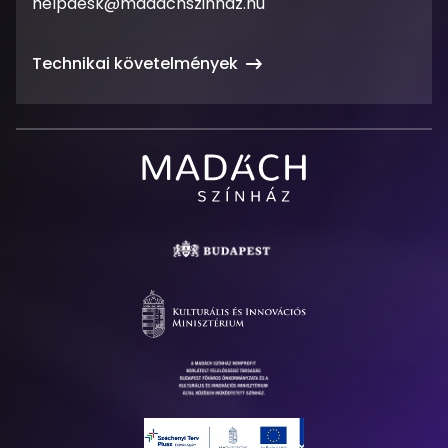
Email
helpdesk@madachszinhaz.hu
cím
Technikai követelmények
Madách
Színház