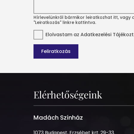
Hírlevelünkről bármikor leiratkozhat itt, vagy
"Leiratkozás" linkre kattintva.
Elolvastam az
Adatkezelési Tájékoz
Feliratkozás
Elérhetőségeink
Madách Színház
1073
1073 Budapest, Erzsébet krt. 29-33.