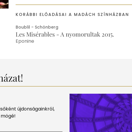
KORÁBBI ELŐADÁSAI A MADÁCH SZÍNHÁZBAN
Boublil - Schönberg
Les Misérables - A nyomorultak 2015.
Eponine
házat!
elsőként újdonságainkról,
k mögé!