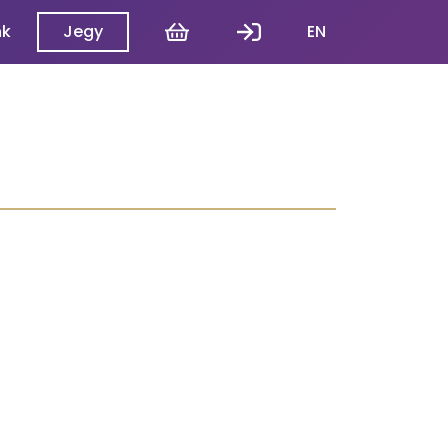
Kosár
Belépés
nk
Jegy
EN
N