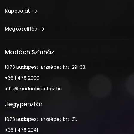
Kapcsolat
Megközelítés
Madách Színház
1073
1073 Budapest, Erzsébet krt. 29-33.
Budapest,
Telefonszám
+36 1 478 2000
Erzsébet
krt.
Email
info@madachszinhaz.hu
29-
cím
33.
Jegypénztár
Cím
1073 Budapest, Erzsébet krt. 31.
Telefonszám
+36 1 478 2041