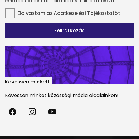
emailben található "Leiratkozás" linkre kattintva.
Elolvastam az
Adatkezelési Tájékoztatót
Feliratkozás
Kövessen minket!
Kövessen minket közösségi média oldalainkon!
Madách
Madách
Madách
Színház
Színház
Színház
a
az
a
Facebookon
Instagramon
Youtube-
on