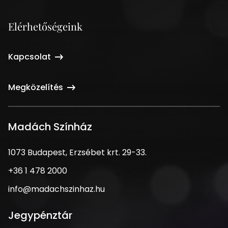
Elérhetőségeink
Kapcsolat
Megközelítés
Madách Színház
1073
1073 Budapest, Erzsébet krt. 29-33.
Budapest,
Telefonszám
+36 1 478 2000
Erzsébet
krt.
Email
info@madachszinhaz.hu
29-
cím
33.
Jegypénztár