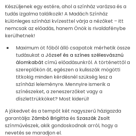
Színlap
Készüljenek egy estére, ahol a színház varázsa és a
tudás izgalma találkozik! A Madách Színház
különleges színházi kvízesttel várja a nézőket – itt
nemcsak az előadás, hanem Önök is rivaldafénybe
kerülhetnek!
Maximum öt főből álló csapatok mérhetik össze
tudásukat a
József és a színes szélesvásznú
álomkabát
című előadásunkról. A történettől a
szereplőkön át, egészen a kulisszák mögötti
titkokig minden kérdésnél szükség lesz a
színházi leleményre. Mennyire ismerik a
színészeket, a zeneszerzőket vagy a
díszlettrükköket? Most kiderül!
A jókedvet és a tempót két nagyszerű házigazda
garantálja:
Zámbó Brigitta
és
Szaszák Zsolt
színművészek, akik gondoskodnak arról, hogy a
nevetés se maradjon el.