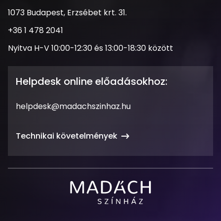
Cím
1073 Budapest, Erzsébet krt. 31.
Telefonszám
+36 1 478 2041
Nyitva
Nyitva H-V 10:00-12:30 és 13:00-18:30 között
tartás
Helpdesk online előadásokhoz:
Email
helpdesk@madachszinhaz.hu
cím
Technikai követelmények
Madách