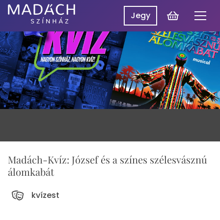
Kosár
Jegy
Men
Madách
Madách SzínpadON
Színház
Műsor
Hírek
Előadások
Rólunk
Belépés
EN
Madách-Kvíz: József és a színes szélesvásznú
álomkabát
kvízest