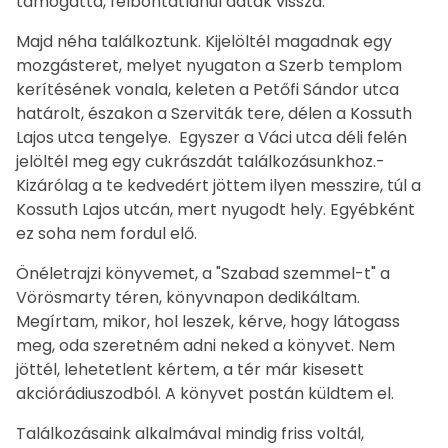
támogatta, felbontatlanul adták vissza.
Majd néha találkoztunk. Kijelöltél magadnak egy
mozgásteret, melyet nyugaton a Szerb templom
kerítésének vonala, keleten a Petőfi Sándor utca
határolt, északon a Szerviták tere, délen a Kossuth
Lajos utca tengelye. Egyszer a Váci utca déli felén
jelöltél meg egy cukrászdát találkozásunkhoz.-
Kizárólag a te kedvedért jöttem ilyen messzire, túl a
Kossuth Lajos utcán, mert nyugodt hely. Egyébként
ez soha nem fordul elő.
Önéletrajzi könyvemet, a "Szabad szemmel-t" a
Vörösmarty téren, könyvnapon dedikáltam.
Megírtam, mikor, hol leszek, kérve, hogy látogass
meg, oda szeretném adni neked a könyvet. Nem
jöttél, lehetetlent kértem, a tér már kisesett
akciórádiuszodból. A könyvet postán küldtem el.
Találkozásaink alkalmával mindig friss voltál,