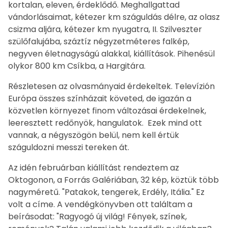
kortalan, eleven, érdeklődő. Meghallgattad
vándorlásaimat, kétezer km száguldás délre, az olasz
csizma aljára, kétezer km nyugatra, II. Szilveszter
szülőfalujába, száztíz négyzetméteres falkép,
negyven életnagyságú alakkal, kiállítások. Pihenésül
olykor 800 km Csíkba, a Hargitára.
Részletesen az olvasmányaid érdekeltek. Televízión
Európa összes színházait követed, de igazán a
közvetlen környezet finom változásai érdekelnek,
leeresztett redőnyök, hangulatok. Ezek mind ott
vannak, a négyszögön belül, nem kell értük
száguldozni messzi tereken át.
Az idén februárban kiállítást rendeztem az
Oktogonon, a Forrás Galériában, 32 kép, köztük több
nagyméretű. "Patakok, tengerek, Erdély, Itália." Ez
volt a címe. A vendégkönyvben ott találtam a
beírásodat: "Ragyogó új világ! Fények, színek,