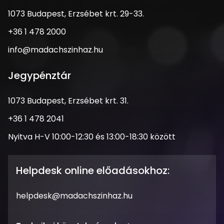
1073
1073 Budapest, Erzsébet krt. 29-33.
Budapest,
Telefonszám
+36 1 478 2000
Erzsébet
krt.
Email
info@madachszinhaz.hu
29-
cím
33.
Jegypénztár
Cím
1073 Budapest, Erzsébet krt. 31.
Telefonszám
+36 1 478 2041
Nyitva
Nyitva H-V 10:00-12:30 és 13:00-18:30 között
tartás
Helpdesk online előadásokhoz:
Email
helpdesk@madachszinhaz.hu
cím