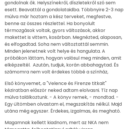
gondolnak ők. Helyszínekről, díszletekről szó sem
esett. Beavattál a gondolataidba. Többnyire 2-3 nap
múlva már hoztam a kész terveket, megfestve,
benne az összes részlettel. Ha bonyolult
térmozgások voltak, gyors változások, akkor
makettet is vittem, kosárban. Megnézted, alaposan,
és elfogadtad. Soha nem változtattál semmin.
Minden jelenetnek volt helye és hangulata. A
próbákon láttam, hogyan valósul meg minden, amit
elképzeltél. Azután, tudjuk, korán abbahagytad. És
számomra nem volt érdekes többé a színház,
Első könyvemet, a "Velence és Firenze titkait"
kéziratban először neked adtam elolvasni. Tíz nap
múlva találkoztunk. - A könyv remek, - mondtad. -
Egy ültömben olvastam el, megszakítás nélkül. Majd
utána még egyszer. Érdekes, izgalmas, és megható.
Magamnak kellett kiadnom, mert az NKA nem