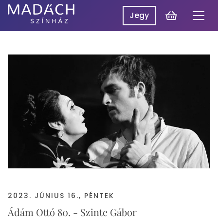
Kosár
Jegy
Men
Madách
Madách SzínpadON
Színház
Műsor
Hírek
Előadások
Rólunk
Belépés
EN
2023. JÚNIUS 16., PÉNTEK
Ádám Ottó 80. - Szinte Gábor