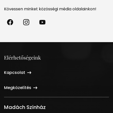
Kövessen minket közösségi média oldalainkon!
Madách
Madách
Madách
Színház
Színház
Színház
a
az
a
Facebookon
Instagramon
Youtube-
on
Elérhetőségeink
Kapcsolat
Megközelítés
Madách Színház