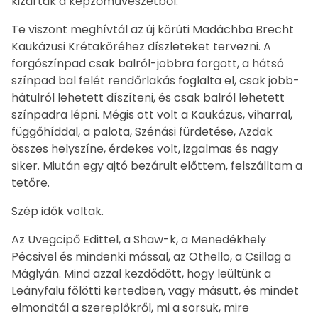
kizártak a képzőművészetből.
Te viszont meghívtál az új körúti Madáchba Brecht
Kaukázusi Krétaköréhez díszleteket tervezni. A
forgószínpad csak balról-jobbra forgott, a hátsó
színpad bal felét rendőrlakás foglalta el, csak jobb-
hátulról lehetett díszíteni, és csak balról lehetett
színpadra lépni. Mégis ott volt a Kaukázus, viharral,
függőhíddal, a palota, Szénási fürdetése, Azdak
összes helyszíne, érdekes volt, izgalmas és nagy
siker. Miután egy ajtó bezárult előttem, felszálltam a
tetőre.
Szép idők voltak.
Az Üvegcipő Edittel, a Shaw-k, a Menedékhely
Pécsivel és mindenki mással, az Othello, a Csillag a
Máglyán. Mind azzal kezdődött, hogy leültünk a
Leányfalu fölötti kertedben, vagy másutt, és mindet
elmondtál a szereplőkről, mi a sorsuk, mire