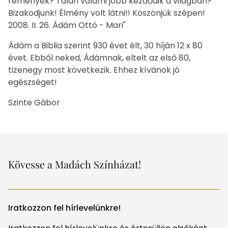
remények? Talán valami jobb kezdődik a világban?
Bizakodjunk! Élmény volt látni!! Köszönjük szépen!
2008. II. 26. Ádám Ottó - Mari"
Ádám a Biblia szerint 930 évet élt, 30 híján 12 x 80
évet. Ebből neked, Ádámnak, eltelt az első 80,
tizenegy most következik. Ehhez kívánok jó
egészséget!
Szinte Gábor
Kövesse a Madách Színházat!
Iratkozzon fel hírlevelünkre!