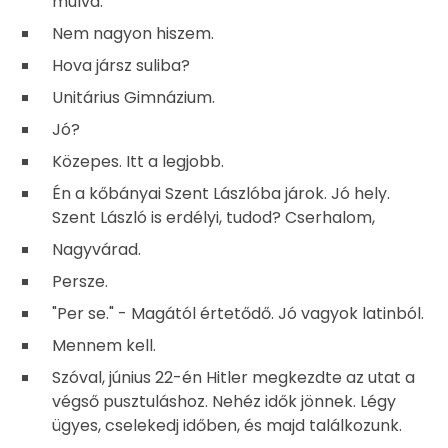
múlva.
Nem nagyon hiszem.
Hova jársz suliba?
Unitárius Gimnázium.
Jó?
Közepes. Itt a legjobb.
Én a kőbányai Szent Lászlóba járok. Jó hely.
Szent László is erdélyi, tudod? Cserhalom,
Nagyvárad.
Persze.
"Per se." - Magától értetődő. Jó vagyok latinból.
Mennem kell.
Szóval, június 22-én Hitler megkezdte az utat a
végső pusztuláshoz. Nehéz idők jönnek. Légy
ügyes, cselekedj időben, és majd találkozunk.