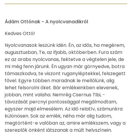
Ádám Ottónak - A nyolcvanadikról
Kedves Ottó!
Nyolcvanasok leszünk idén. Én, az idős, ha megérem,
augusztusban, Te, az ifjabb, októberben. Fura szám
ez az arabs nyolcvanas, fektetve a végtelen jele, de
mi még fenn járunk. Én ugyan már görnyedve, botra
támaszkodva, te viszont ruganyléptekkel, felszegett
fővel. Egyre többen maradnak le mellőlünk, alig
lehet felsorolni őket. Bár emlékeinkben elevenek,
jobban, mint valaha. Nemrég Csernus Tibi, -
távozását percnyi pontossággal megálmodtam,
egyszer majd elmesélem. Az idő relatív, számunkra
különösen. Sok az emlék, néha már alig tudom,
megtörtént-e valóban az, amire emlékszem, vagy a
szereplők önként játszanak a múlt helyszínein.