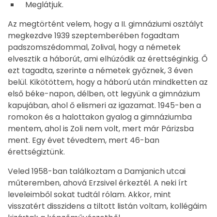
Meglátjuk.
Az megtörtént velem, hogy a II. gimnáziumi osztályt
megkezdve 1939 szeptemberében fogadtam
padszomszédommal, Zolival, hogy a németek
elvesztik a háborút, ami elhúzódik az érettséginkig. Ő
ezt tagadta, szerinte a németek győznek, 3 éven
belül. Kikötöttem, hogy a háború után mindketten az
első béke-napon, délben, ott legyünk a gimnázium
kapujában, ahol ő elismeri az igazamat. 1945-ben a
romokon és a halottakon gyalog a gimnáziumba
mentem, ahol is Zoli nem volt, mert már Párizsba
ment. Egy évet tévedtem, mert 46-ban
érettségiztünk.
Veled 1958-ban találkoztam a Damjanich utcai
műteremben, ahová Erzsivel érkeztél. A neki írt
leveleimből sokat tudtál rólam. Akkor, mint
visszatért disszidens a tiltott listán voltam, kollégáim