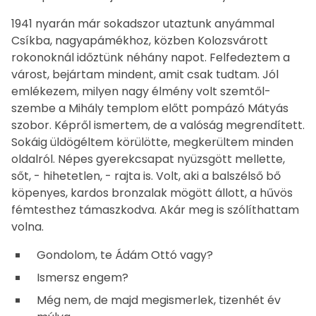
1941 nyarán már sokadszor utaztunk anyámmal
Csíkba, nagyapámékhoz, közben Kolozsvárott
rokonoknál időztünk néhány napot. Felfedeztem a
várost, bejártam mindent, amit csak tudtam. Jól
emlékezem, milyen nagy élmény volt szemtől-
szembe a Mihály templom előtt pompázó Mátyás
szobor. Képről ismertem, de a valóság megrendített.
Sokáig üldögéltem körülötte, megkerültem minden
oldalról. Népes gyerekcsapat nyüzsgött mellette,
sőt, - hihetetlen, - rajta is. Volt, aki a balszélső bő
köpenyes, kardos bronzalak mögött állott, a hűvös
fémtesthez támaszkodva. Akár meg is szólíthattam
volna.
Gondolom, te Ádám Ottó vagy?
Ismersz engem?
Még nem, de majd megismerlek, tizenhét év