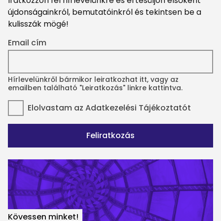
Iratkozzon fel hírlevelünkre és értesüljön elsőként
újdonságainkról, bemutatóinkról és tekintsen be a
kulisszák mögé!
Email cím
Hírlevelünkről bármikor leiratkozhat itt, vagy az
emailben található "Leiratkozás" linkre kattintva.
Elolvastam az
Adatkezelési Tájékoztatót
Feliratkozás
Kövessen minket!