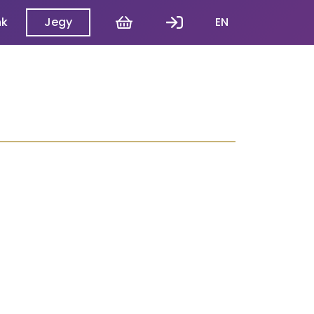
Kosár
Belépés
nk
Jegy
EN
N