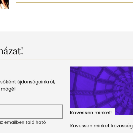
Egyéb
házat!
elsőként újdonságainkról,
k mögé!
Kövessen minket!
 az emailben található
Kövessen minket közösségi