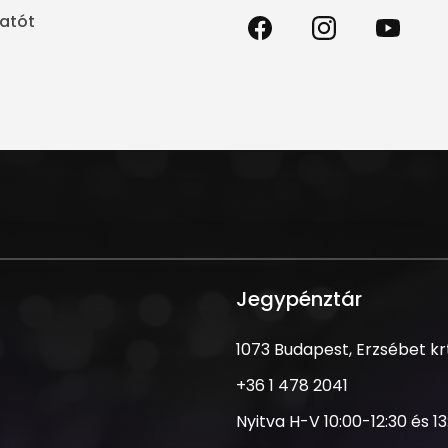
Madách
Madách
Madách
tatót
Színház
Színház
Színház
a
az
a
Facebookon
Instagramon
Youtube-
on
Jegypénztár
Cím
1073 Budapest, Erzsébet krt.
Telefonszám
+36 1 478 2041
Nyitva
Nyitva H-V 10:00-12:30 és 1
tartás