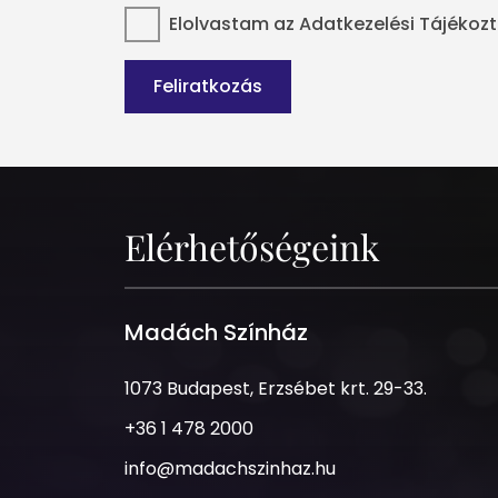
Elolvastam az
Adatkezelési Tájékoz
Feliratkozás
Elérhetőségeink
Madách Színház
1073
1073 Budapest, Erzsébet krt. 29-33.
Budapest,
Telefonszám
+36 1 478 2000
Erzsébet
krt.
Email
info@madachszinhaz.hu
29-
cím