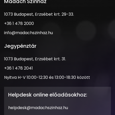
Madách Színház
1073
1073 Budapest, Erzsébet krt. 29-33.
Budapest,
Telefonszám
+36 1 478 2000
Erzsébet
krt.
Email
info@madachszinhaz.hu
29-
cím
33.
Jegypénztár
Cím
1073 Budapest, Erzsébet krt. 31.
Telefonszám
+36 1 478 2041
Nyitva
Nyitva H-V 10:00-12:30 és 13:00-18:30 között
tartás
Helpdesk online előadásokhoz:
Email
helpdesk@madachszinhaz.hu
cím