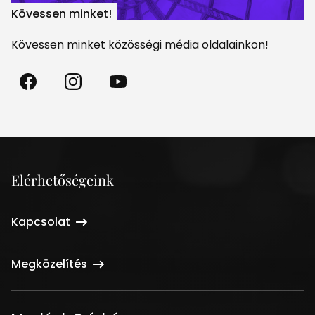
Kövessen minket!
Kövessen minket közösségi média oldalainkon!
Madách
Madách
Madách
Színház
Színház
Színház
a
az
a
Facebookon
Instagramon
Youtube-
on
Elérhetőségeink
Kapcsolat
Megközelítés