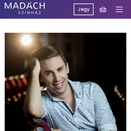
Kosár
Jegy
Men
Madách
Madách SzínpadON
Színház
Műsor
Hírek
Előadások
Rólunk
Belépés
EN