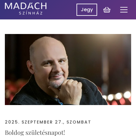
Kosár
Jegy
Men
Madách
Madách SzínpadON
Színház
Műsor
Hírek
Előadások
Rólunk
Belépés
EN
2025. SZEPTEMBER 27., SZOMBAT
Boldog születésnapot!