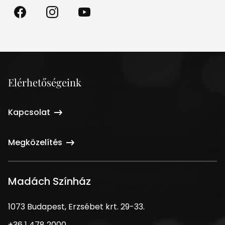
Madách
Madách
Madách
Színház
Színház
Színház
a
az
a
Facebookon
Instagramon
Youtube-
on
Elérhetőségeink
Kapcsolat
Megközelítés
Madách Színház
1073
1073 Budapest, Erzsébet krt. 29-33.
Budapest,
Telefonszám
+36 1 478 2000