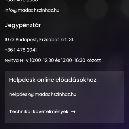
Erzsébet
krt.
Email
info@madachszinhaz.hu
29-
cím
33.
Jegypénztár
Cím
1073 Budapest, Erzsébet krt. 31.
Telefonszám
+36 1 478 2041
Nyitva
Nyitva H-V 10:00-12:30 és 13:00-18:30 között
tartás
Helpdesk online előadásokhoz:
Email
helpdesk@madachszinhaz.hu
cím
Technikai követelmények