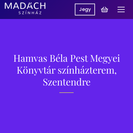
Kosár
Jegy
Men
Madách
Madách SzínpadON
Színház
Műsor
Hírek
Előadások
Hamvas Béla Pest Megyei
Rólunk
Könyvtár színházterem,
Belépés
Szentendre
EN