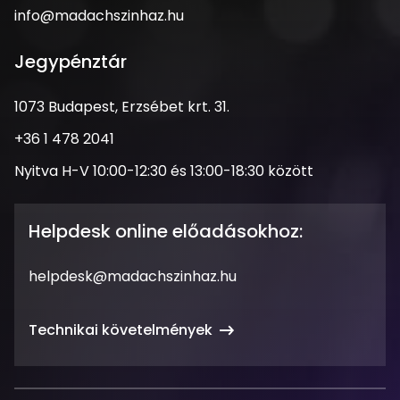
krt.
Email
info@madachszinhaz.hu
29-
cím
33.
Jegypénztár
Cím
1073 Budapest, Erzsébet krt. 31.
Telefonszám
+36 1 478 2041
Nyitva
Nyitva H-V 10:00-12:30 és 13:00-18:30 között
tartás
Helpdesk online előadásokhoz:
Email
helpdesk@madachszinhaz.hu
cím
Technikai követelmények