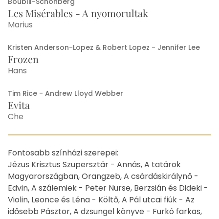
Boublil-Schönberg
Les Misérables - A nyomorultak
Marius
Kristen Anderson-Lopez & Robert Lopez - Jennifer Lee
Frozen
Hans
Tim Rice - Andrew Lloyd Webber
Evita
Che
Other
Fontosabb színházi szerepei:
Jézus Krisztus Szupersztár - Annás, A tatárok
Magyarországban, Orangzeb, A csárdáskirálynő -
Edvin, A szálemiek - Peter Nurse, Berzsián és Dideki -
Violin, Leonce és Léna - Költő, A Pál utcai fiúk - Az
idősebb Pásztor, A dzsungel könyve - Furkó farkas,