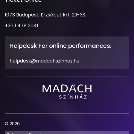
Address
1073 Budapest, Erzsébet krt. 29-33.
Phone
+36 1 478 2041
Number
Opening
Hours
Helpdesk For online performances:
Email
helpdesk@madachszinhaz.hu
Address
Madách
Theatre
© 2020