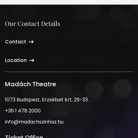
Our Contact Details
Contact
Location
Madách Theatre
Address
1073 Budapest, Erzsébet krt. 29-33.
Phone
+36 1 478 2000
Number
Email
info@madachszinhaz.hu
Address
Ticket Office