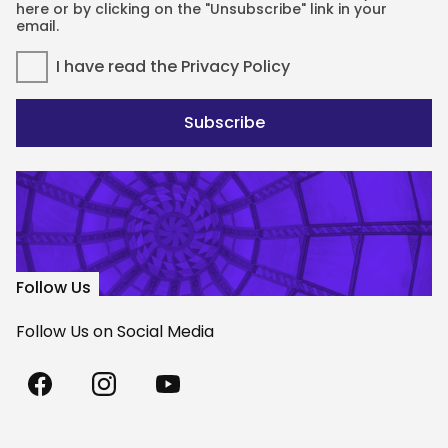
here or by clicking on the "Unsubscribe" link in your
email.
I have read the
Privacy Policy
Subscribe
Follow Us
Follow Us on Social Media
Madách
Madách
Madách
Theatre
Theatre
Theatre
on
on
on
Facebook
Instagram
Youtube