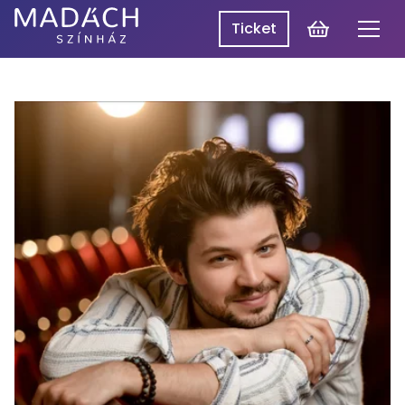
Cart
Ticket
Men
Madách
Madách SzínpadON
Theatre
Programme
Productions
About Us
Log In
HU