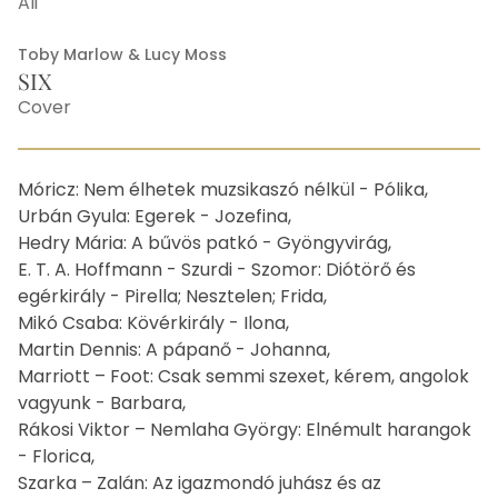
Ali
Toby Marlow & Lucy Moss
SIX
Cover
Other
Móricz: Nem élhetek muzsikaszó nélkül - Pólika,
Urbán Gyula: Egerek - Jozefina,
Hedry Mária: A bűvös patkó - Gyöngyvirág,
E. T. A. Hoffmann - Szurdi - Szomor: Diótörő és
egérkirály - Pirella; Nesztelen; Frida,
Mikó Csaba: Kövérkirály - Ilona,
Martin Dennis: A pápanő - Johanna,
Marriott – Foot: Csak semmi szexet, kérem, angolok
vagyunk - Barbara,
Rákosi Viktor – Nemlaha György: Elnémult harangok
- Florica,
Szarka – Zalán: Az igazmondó juhász és az