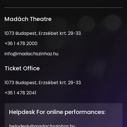
Madách Theatre
Address
1073 Budapest, Erzsébet krt. 29-33.
Phone
+36 1 478 2000
Number
Email
info@madachszinhaz.hu
Address
Ticket Office
Address
1073 Budapest, Erzsébet krt. 29-33.
Phone
+36 1 478 2041
Number
Opening
Hours
Helpdesk For online performances:
Email
helpdesk@madachszinhaz.hu