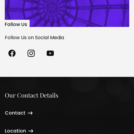
Follow Us
Follow Us on Social Media
Madách
Madách
Madách
Theatre
Theatre
Theatre
on
on
on
Facebook
Instagram
Youtube
Our Contact Details
Contact
Location